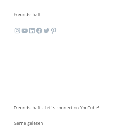
Freundschaft
Instagram
YouTube
LinkedIn
Facebook
Twitter
Pinterest
Freundschaft -
Let´s connect on YouTube!
Gerne gelesen