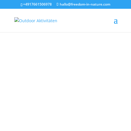
+4917661506978
hallo@freedom-in-nature.com