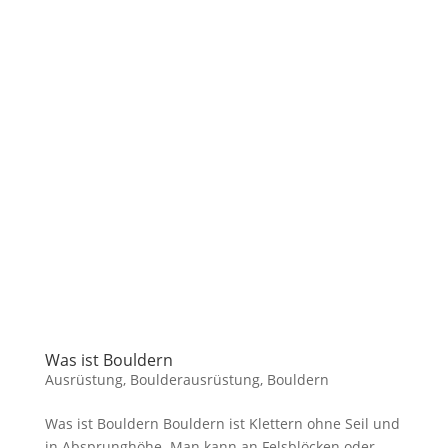
Was ist Bouldern
Ausrüstung
,
Boulderausrüstung
,
Bouldern
Was ist Bouldern Bouldern ist Klettern ohne Seil und
in Absprunghöhe. Man kann an Felsblöcken oder