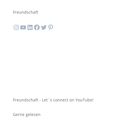
Freundschaft
Instagram
YouTube
LinkedIn
Facebook
Twitter
Pinterest
Freundschaft -
Let´s connect on YouTube!
Gerne gelesen