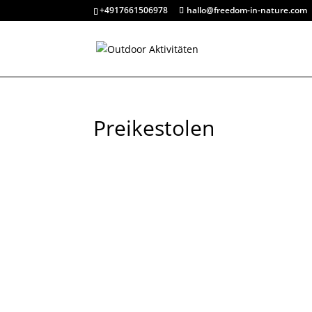
+4917661506978
hallo@freedom-in-nature.com
Preikestolen