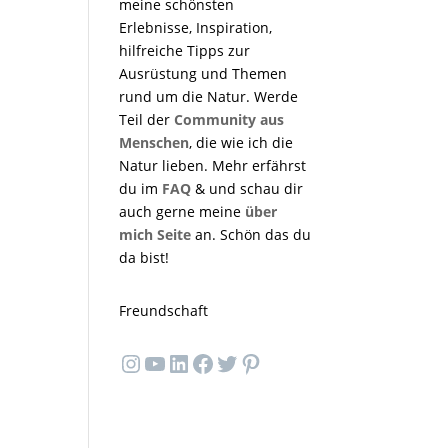
meine schönsten
Erlebnisse, Inspiration,
hilfreiche Tipps zur
Ausrüstung und Themen
rund um die Natur. Werde
Teil der
Community aus
Menschen
, die wie ich die
Natur lieben. Mehr erfährst
du im
FAQ
& und schau dir
auch gerne meine
über
mich Seite
an. Schön das du
da bist!
Freundschaft
Instagram
YouTube
LinkedIn
Facebook
Twitter
Pinterest