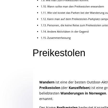
Wie man zum Preikestolen kommt
Wann sollte man den Preikestolen erwandern
Wie viel kostet das Parken bei der Wanderung z
Kann man auf dem Preikestolen-Parkplatz camp
Personen, die keine Reise zum Preikestolen unt
Andere Aktivitäten in der Gegend
Zusammenfassung
Preikestolen
Wandern
ist eine der besten Outdoor-Akt
Preikestolen
(der
Kanzelfelsen
) ist eine 
beliebtesten
Wanderungen in Norwegen
.
ernannt.
Der Name
Preikestolen
bedeutet Kanzelfe