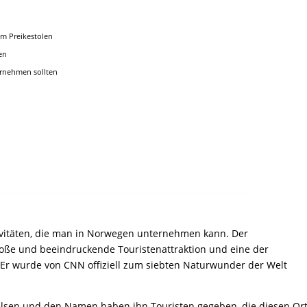
um Preikestolen
en
ernehmen sollten
ivitäten, die man in Norwegen unternehmen kann. Der
große und beeindruckende Touristenattraktion und eine der
 Er wurde von CNN offiziell zum siebten Naturwunder der Welt
lsen und den Namen haben ihn Touristen gegeben, die diesen Or