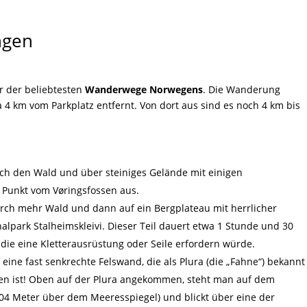
ngen
er der beliebtesten
Wanderwege Norwegens
. Die Wanderung
 4 km vom Parkplatz entfernt. Von dort aus sind es noch 4 km bis
:
urch den Wald und über steiniges Gelände mit einigen
Punkt vom Vøringsfossen aus.
urch mehr Wald und dann auf ein Bergplateau mit herrlicher
alpark Stalheimskleivi. Dieser Teil dauert etwa 1 Stunde und 30
 die eine Kletterausrüstung oder Seile erfordern würde.
auf eine fast senkrechte Felswand, die als Plura (die „Fahne“) bekannt
len ist! Oben auf der Plura angekommen, steht man auf dem
04 Meter über dem Meeresspiegel) und blickt über eine der